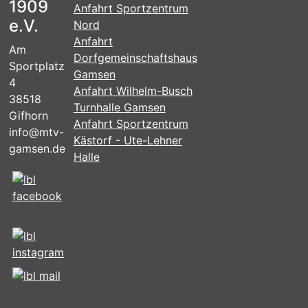
1909
Anfahrt Sportzentrum
e.V.
Nord
Anfahrt
Am
Dorfgemeinschaftshaus
Sportplatz
Gamsen
4
Anfahrt Wilhelm-Busch
38518
Turnhalle Gamsen
Gifhorn
Anfahrt Sportzentrum
info@mtv-
Kästorf - Ute-Lehner
gamsen.de
Halle