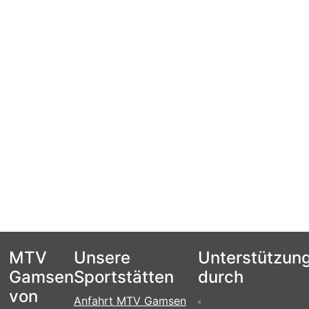
MTV
Unsere
Unterstützun
Gamsen
Sportstätten
durch
von
Anfahrt MTV Gamsen