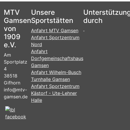
MTV
Unsere
Unterstützun
Gamsen
Sportstätten
durch
von
Anfahrt MTV Gamsen
1909
Anfahrt Sportzentrum
e.V.
Nord
Anfahrt
Am
Dorfgemeinschaftshaus
Sportplatz
Gamsen
4
Anfahrt Wilhelm-Busch
38518
Turnhalle Gamsen
Gifhorn
Anfahrt Sportzentrum
info@mtv-
Kästorf - Ute-Lehner
gamsen.de
Halle